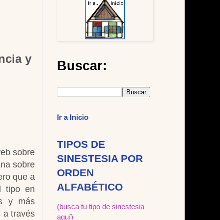
ncia y
Buscar:
Ir a Inicio
TIPOS DE
web sobre
SINESTESIA POR
una sobre
ORDEN
ero que a
ALFABÉTICO
 tipo en
des y más
(busca tu tipo de sinestesia
 a través
aquí)