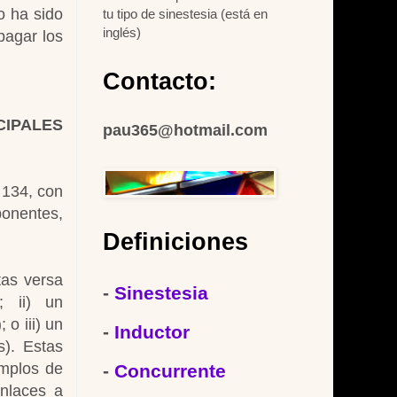
o ha sido
tu tipo de sinestesia (está en
inglés)
pagar los
Contacto:
CIPALES
pau365
@hotmail.com
 134, con
ponentes,
Definiciones
tas versa
-
Sinestesia
; ii) un
 o iii) un
-
Inductor
). Estas
emplos de
-
Concurrente
enlaces a