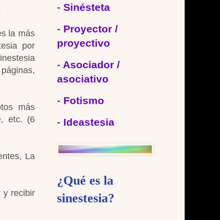
-
Sinésteta
.
-
Proyector /
 es la más
proyectivo
tesia por
inestesia
-
Asociador /
 páginas,
asociativo
-
Fotismo
ptos más
, etc. (6
-
Ideastesia
entes, La
¿Qué es la
y recibir
sinestesia?