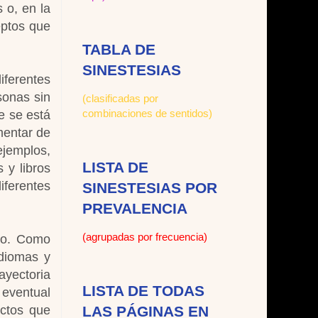
 o, en la
eptos que
TABLA DE
SINESTESIAS
iferentes
sonas sin
(clasificadas por
combinaciones de sentidos)
e se está
mentar de
ejemplos,
LISTA DE
 y libros
iferentes
SINESTESIAS POR
PREVALENCIA
(agrupadas por frecuencia)
elo. Como
idiomas y
rayectoria
LISTA DE TODAS
 eventual
LAS PÁGINAS EN
ectos que