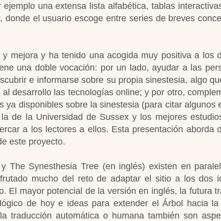
jemplo una extensa lista alfabética, tablas interactivas
er, donde el usuario escoge entre series de breves conc
 y mejora y ha tenido una acogida muy positiva a los d
iene una doble vocación: por un lado, ayudar a las per
cubrir e informarse sobre su propia sinestesia, algo qu
al desarrollo las tecnologías online; y por otro, comple
 ya disponibles sobre la sinestesia (para citar algunos 
la de la Universidad de Sussex y los mejores estudios
rcar a los lectores a ellos. Esta presentación aborda d
de este proyecto.
) y The Synesthesia Tree (en inglés) existen en paral
isfrutado mucho del reto de adaptar el sitio a los dos 
. El mayor potencial de la versión en inglés, la futura t
ógico de hoy e ideas para extender el Árbol hacia la
 la traducción automática o humana también son asp