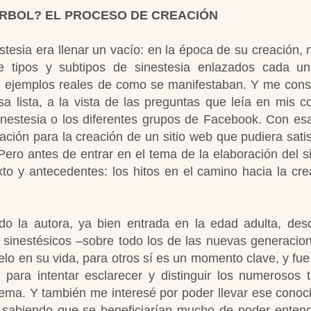
 ÁRBOL? EL PROCESO DE CREACIÓN
estesia era llenar un vacío: en la época de su creación, 
e tipos y subtipos de sinestesia enlazados cada u
con ejemplos reales de como se manifestaban. Y me con
lista, a la vista de las preguntas que leía en mis c
inestesia o los diferentes grupos de Facebook. Con es
ción para la creación de un sitio web que pudiera satis
ro antes de entrar en el tema de la elaboración del sit
to y antecedentes: los hitos en el camino hacia la cre
o la autora, ya bien entrada en la edad adulta, des
 sinestésicos –sobre todo los de las nuevas generacio
lo en su vida, para otros sí es un momento clave, y fue
ara intentar esclarecer y distinguir los numerosos 
 tema. Y también me interesé por poder llevar ese conoc
 sabiendo que se beneficiarían mucho de poder enten