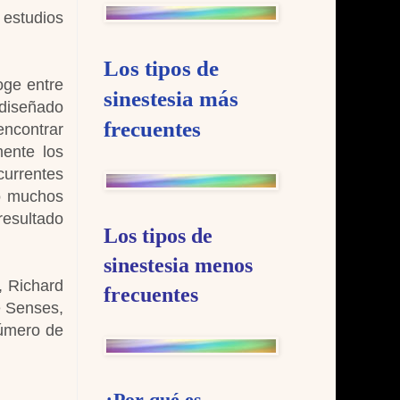
 estudios
Los tipos de
oge entre
sinestesia más
 diseñado
frecuentes
encontrar
mente los
currentes
do muchos
resultado
Los tipos de
sinestesia menos
, Richard
frecuentes
e Senses,
número de
¿Por qué es