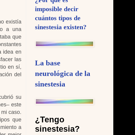
imposible decir
cuántos tipos de
no existía
sinestesia existen?
no a una
staba que
onstantes
a idea en
facer las
La base
io en sí,
neurológica de la
ación del
sinestesia
cubrió su
nes– este
 mi caso.
¿Tengo
tipos que
imiento a
sinestesia?
der mejor