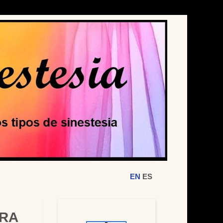
EN
ES
ARA